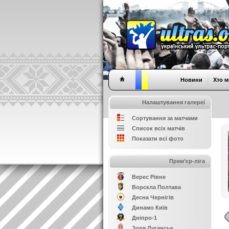
Новини
|
Хто м
Налаштування галереї
Сортування за матчами
Список всіх матчів
Показати всі фото
Прем’єр-ліга
Верес Рівне
Ворскла Полтава
Десна Чернігів
Динамо Київ
Дніпро-1
Зоря Луганськ