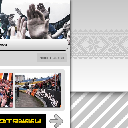
орум
Фото
|
Шахтар