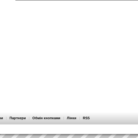
ни
|
Партнери
|
Обмін кнопками
|
Лінки
|
RSS