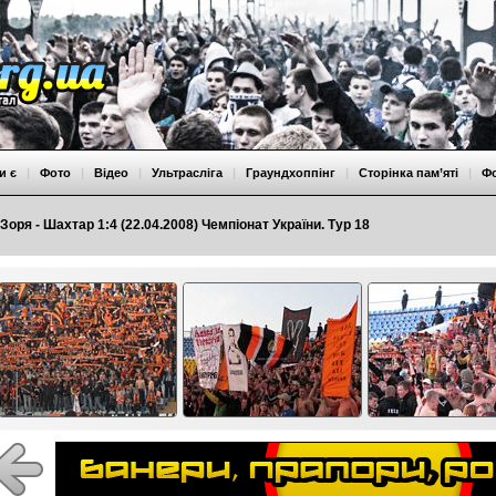
и є
|
Фото
|
Відео
|
Ультрасліга
|
Граундхоппінг
|
Сторінка пам’яті
|
Ф
Зоря - Шахтар 1:4 (22.04.2008) Чемпіонат України. Тур 18