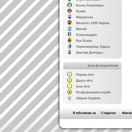
Колос Ковалівка
Львів
Маріуполь
Металіст 1925 Харків
Минай
Олександрія
Рух Львів
Чорноморець Одеса
Шахтар Донецьк
Інші фотоальбоми
Перша ліга
Друга ліга
Інші ліги
Розформовані клуби
Збірна України
Я вболіваю за
|
Стадіони
|
Фанзі