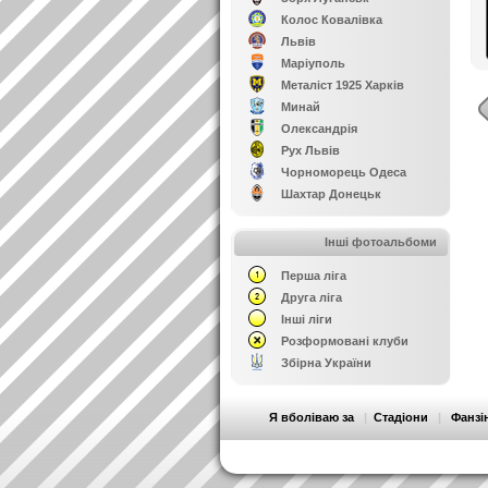
Колос Ковалівка
Львів
Маріуполь
Металіст 1925 Харків
Минай
Олександрія
Рух Львів
Чорноморець Одеса
Шахтар Донецьк
Інші фотоальбоми
Перша ліга
Друга ліга
Інші ліги
Розформовані клуби
Збірна України
Я вболіваю за
|
Стадіони
|
Фанзі