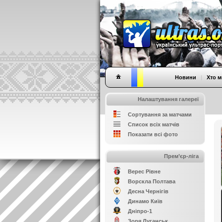
Новини
|
Хто м
Налаштування галереї
Сортування за матчами
Список всіх матчів
Показати всі фото
Прем’єр-ліга
Верес Рівне
Ворскла Полтава
Десна Чернігів
Динамо Київ
Дніпро-1
Зоря Луганськ