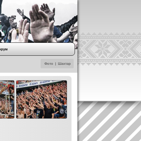
орум
Фото
|
Шахтар