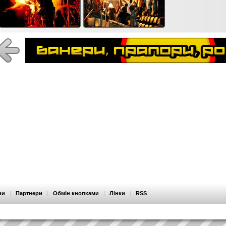
ни
|
Партнери
|
Обмін кнопками
|
Лінки
|
RSS