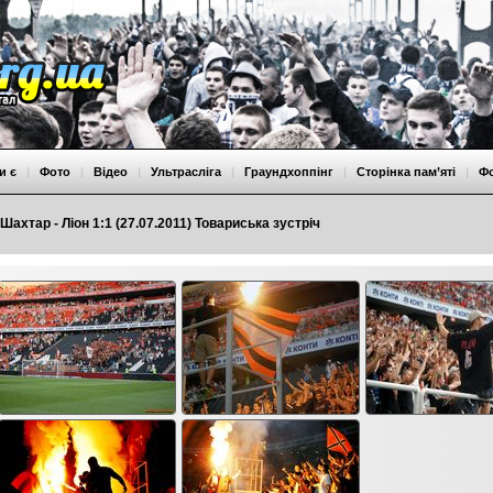
и є
|
Фото
|
Відео
|
Ультрасліга
|
Граундхоппінг
|
Сторінка пам’яті
|
Ф
Шахтар - Ліон 1:1 (27.07.2011) Товариська зустріч