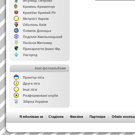
Інгулець Петрове
Кремінь Кременчук
Кривбас Кривий Ріг
Металіст Харків
Оболонь Київ
Олімпік Донецьк
Поділля Хмельницький
Полісся Житомир
Прикарпаття Івано-Фр.
Ужгород
Інші фотоальбоми
Прем’єр-ліга
Друга ліга
Інші ліги
Розформовані клуби
Збірна України
Я вболіваю за
|
Стадіони
|
Фанзіни
|
Партнери
|
Обмін кнопк