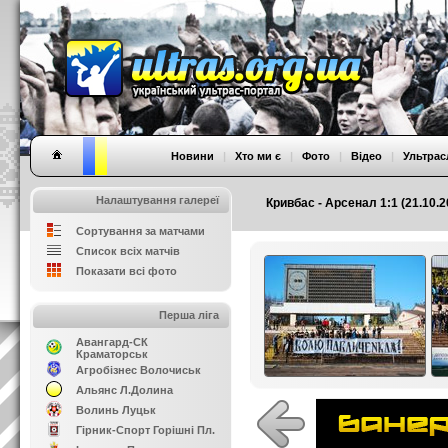
Новини
|
Хто ми є
|
Фото
|
Відео
|
Ультрас
Налаштування галереї
Кривбас - Арсенал 1:1 (21.10.2
Сортування за матчами
Список всіх матчів
Показати всі фото
Перша ліга
Авангард-СК
Краматорськ
Агробізнес Волочиськ
Альянс Л.Долина
Волинь Луцьк
Гірник-Спорт Горішні Пл.