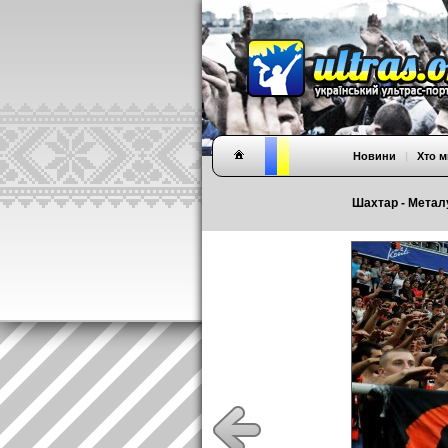
Новини
|
Хто м
Шахтар - Металур