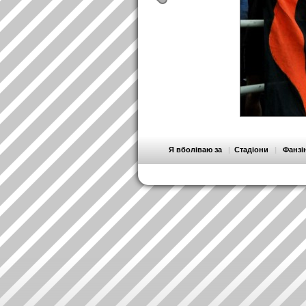
Я вболіваю за
|
Стадіони
|
Фанзі