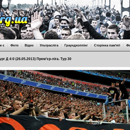
и є
|
Фото
|
Відео
|
Ультрасліга
|
Граундхоппінг
|
Сторінка пам’яті
|
Ф
г Д 4:0 (26.05.2013) Прем’єр-ліга. Тур 30