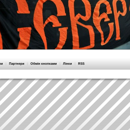
ни
|
Партнери
|
Обмін кнопками
|
Лінки
|
RSS