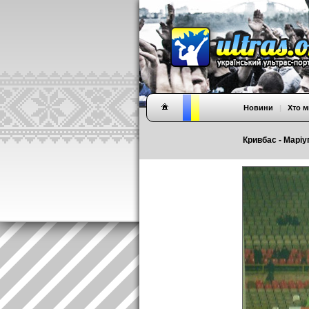
Новини
|
Хто м
Кривбас - Маріуп