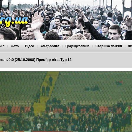
и є
|
Фото
|
Відео
|
Ультрасліга
|
Граундхоппінг
|
Сторінка пам’яті
|
Ф
оль 0:0 (25.10.2008) Прем’єр-ліга. Тур 12