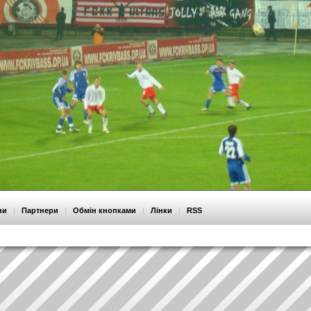
ни
|
Партнери
|
Обмін кнопками
|
Лінки
|
RSS