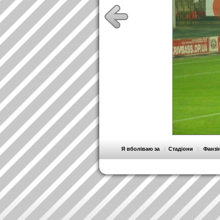
Я вболіваю за
|
Стадіони
|
Фанзі