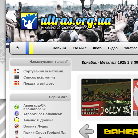
Новини
|
Хто ми є
|
Фото
|
Відео
|
Ультрас
Налаштування галереї
Кривбас - Металіст 1925 1:3 (0
Сортування за матчами
Список всіх матчів
Показати всі фото
Перша ліга
Авангард-СК
Краматорськ
Агробізнес Волочиськ
Альянс Л.Долина
Волинь Луцьк
Гірник-Спорт Горішні Пл.