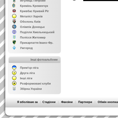
Інгулець Петрове
Кремінь Кременчук
Кривбас Кривий Ріг
Металіст Харків
Оболонь Київ
Олімпік Донецьк
Поділля Хмельницький
Полісся Житомир
Прикарпаття Івано-Фр.
Ужгород
Інші фотоальбоми
Прем’єр-ліга
Друга ліга
Інші ліги
Розформовані клуби
Збірна України
Я вболіваю за
|
Стадіони
|
Фанзіни
|
Партнери
|
Обмін кнопк