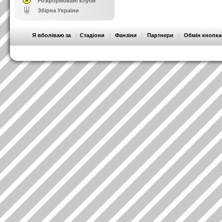
Розформовані клуби
Збірна України
Я вболіваю за
|
Стадіони
|
Фанзіни
|
Партнери
|
Обмін кнопк