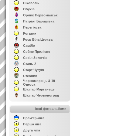
Нікополь
Обухів
Орлик Первомайськ
Патріот Баришівка
Перегінськ
Рогатин
Рось Біла Церква
Самбір
Сойне Прилісне
Сокіл Золочів
Сталь-2
Старт Чугуїв
Стебник
Чорноморець U-19
Одесса
Шахтар Марганець
Шахтар Червоноград
Інші фотоальбоми
Прем’єр-ліга
Перша ліга
Друга ліга