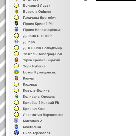
Волинь-2 Луцьк
Ворскла Опішня
Галичина Дрогобич
Гірник Кривий Ріг
Гірник Новояворівськ
Динамо U-19 Київ
Дніпро
ДЮСШ-ВІК Володимир
Звягель Новоград-Вол.
Зірка Кропивницький
Зоря Рубіжне
Ізотоп Кузнецовськ
Калуш
Каховка
Ковель-Волинь
Коливань Клевань
Кривбас-2 Кривий Ріг
Кристал Козин
Локомотив Верховцево
Миколаїв-2
Мостиська
Нива Теребовля