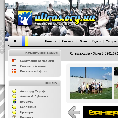
Новини
|
Хто ми є
|
Фото
|
Відео
|
Ультрас
Налаштування галереї
Олександрія - Зірка 3:0 (01.07
Сортування за матчами
Список всіх матчів
Показати всі фото
Інші ліги
Авангард Мерефа
Альянс-2 Л.Долина
Бердичів
Бердянськ
Бровари
Вишневе