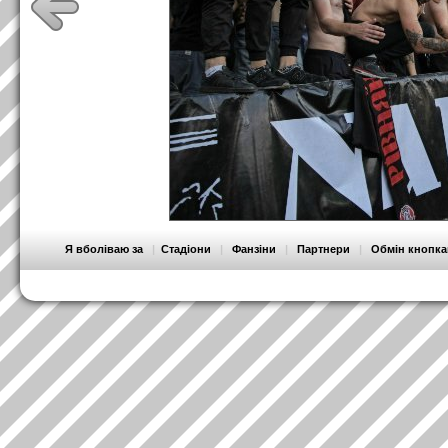
Я вболіваю за
|
Стадіони
|
Фанзіни
|
Партнери
|
Обмін кнопк