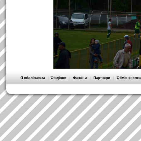
Я вболіваю за
|
Стадіони
|
Фанзіни
|
Партнери
|
Обмін кнопк