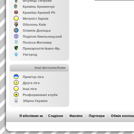
Інгулець Петрове
Кремінь Кременчук
Кривбас Кривий Ріг
Металіст Харків
Оболонь Київ
Олімпік Донецьк
Поділля Хмельницький
Полісся Житомир
Прикарпаття Івано-Фр.
Ужгород
Інші фотоальбоми
Прем’єр-ліга
Друга ліга
Інші ліги
Розформовані клуби
Збірна України
Я вболіваю за
|
Стадіони
|
Фанзіни
|
Партнери
|
Обмін кнопк