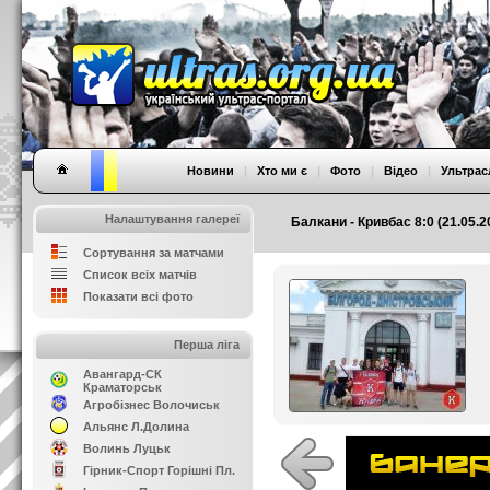
Новини
|
Хто ми є
|
Фото
|
Відео
|
Ультрас
Налаштування галереї
Балкани - Кривбас 8:0 (21.05.
Сортування за матчами
Список всіх матчів
Показати всі фото
Перша ліга
Авангард-СК
Краматорськ
Агробізнес Волочиськ
Альянс Л.Долина
Волинь Луцьк
Гірник-Спорт Горішні Пл.