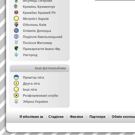
Інгулець Петрове
Кремінь Кременчук
Кривбас Кривий Ріг
Металіст Харків
Оболонь Київ
Олімпік Донецьк
Поділля Хмельницький
Полісся Житомир
Прикарпаття Івано-Фр.
Ужгород
Інші фотоальбоми
Прем’єр-ліга
Друга ліга
Інші ліги
Розформовані клуби
Збірна України
Я вболіваю за
|
Стадіони
|
Фанзіни
|
Партнери
|
Обмін кнопк