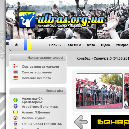
Новини
|
Хто ми є
|
Фото
|
Відео
|
Ультрас
Налаштування галереї
Кривбас - Скорук 2:0 (04.06.2
Сортування за матчами
Список всіх матчів
Показати всі фото
Перша ліга
Авангард-СК
Краматорськ
Агробізнес Волочиськ
Альянс Л.Долина
Волинь Луцьк
Гірник-Спорт Горішні Пл.