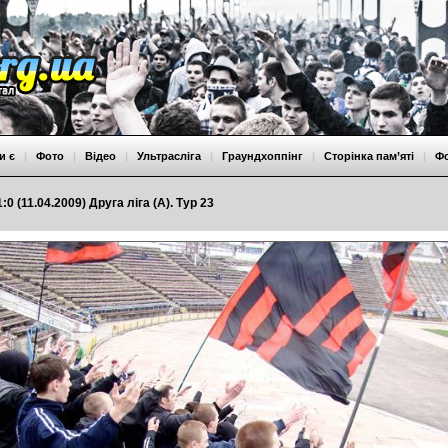
и є
|
Фото
|
Відео
|
Ультрасліга
|
Граундхоппінг
|
Сторінка пам’яті
|
Ф
:0 (11.04.2009) Друга ліга (А). Тур 23