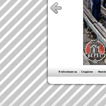
Я вболіваю за
|
Стадіони
|
Фанзі