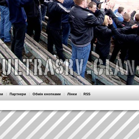
ни
|
Партнери
|
Обмін кнопками
|
Лінки
|
RSS