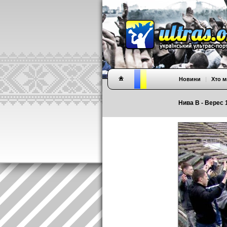
Новини
|
Хто м
Нива В - Верес 1