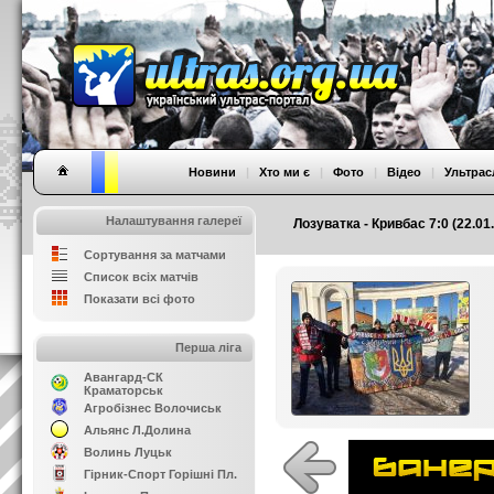
Новини
|
Хто ми є
|
Фото
|
Відео
|
Ультрас
Налаштування галереї
Лозуватка - Кривбас 7:0 (22.0
Сортування за матчами
Список всіх матчів
Показати всі фото
Перша ліга
Авангард-СК
Краматорськ
Агробізнес Волочиськ
Альянс Л.Долина
Волинь Луцьк
Гірник-Спорт Горішні Пл.