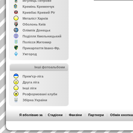
Інгулець Петрове
Кремінь Кременчук
Кривбас Кривий Ріг
Металіст Харків
Оболонь Київ
Олімпік Донецьк
Поділля Хмельницький
Полісся Житомир
Прикарпаття Івано-Фр.
Ужгород
Інші фотоальбоми
Прем’єр-ліга
Друга ліга
Інші ліги
Розформовані клуби
Збірна України
Я вболіваю за
|
Стадіони
|
Фанзіни
|
Партнери
|
Обмін кнопк