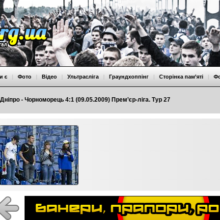
и є
|
Фото
|
Відео
|
Ультрасліга
|
Граундхоппінг
|
Сторінка пам’яті
|
Ф
Дніпро - Чорноморець 4:1 (09.05.2009) Прем’єр-ліга. Тур 27