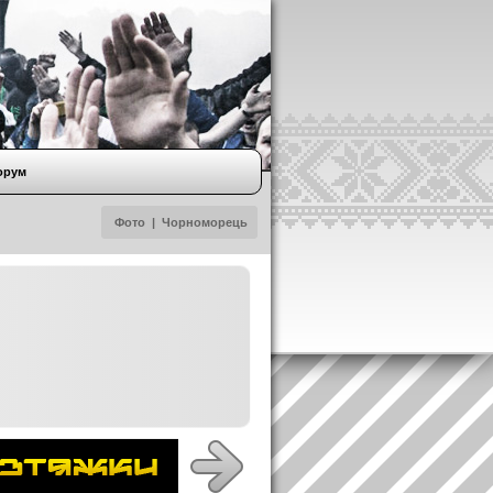
орум
Фото
|
Чорноморець