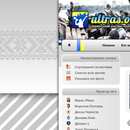
Новини
|
Хто м
Налаштування галереї
Сортування за матчами
Список всіх матчів
Показати всі фото
Прем’єр-ліга
Верес Рівне
Ворскла Полтава
Десна Чернігів
Динамо Київ
Дніпро-1
Зоря Луганськ