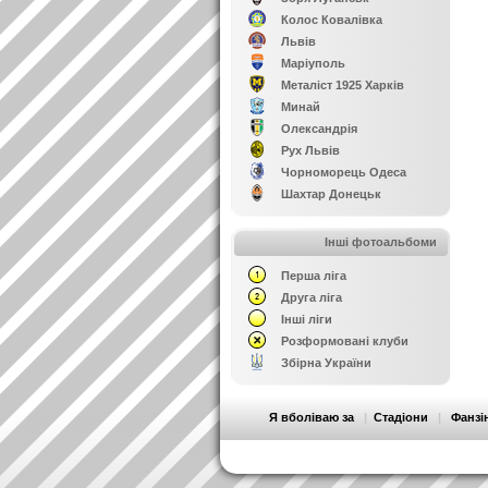
Колос Ковалівка
Львів
Маріуполь
Металіст 1925 Харків
Минай
Олександрія
Рух Львів
Чорноморець Одеса
Шахтар Донецьк
Інші фотоальбоми
Перша ліга
Друга ліга
Інші ліги
Розформовані клуби
Збірна України
Я вболіваю за
|
Стадіони
|
Фанзі