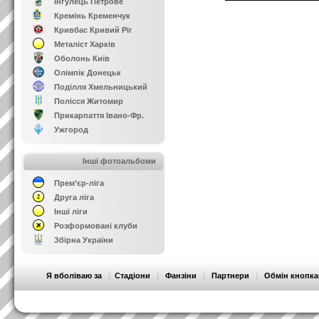
Інгулець Петрове
Кремінь Кременчук
Кривбас Кривий Ріг
Металіст Харків
Оболонь Київ
Олімпік Донецьк
Поділля Хмельницький
Полісся Житомир
Прикарпаття Івано-Фр.
Ужгород
Інші фотоальбоми
Прем’єр-ліга
Друга ліга
Інші ліги
Розформовані клуби
Збірна України
Я вболіваю за
|
Стадіони
|
Фанзіни
|
Партнери
|
Обмін кнопк