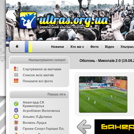
Новини
|
Хто ми є
|
Фото
|
Відео
|
Ультрас
Налаштування галереї
Оболонь - Миколаїв 2:0 (19.08.
Сортування за матчами
Список всіх матчів
Показати всі фото
Перша ліга
Авангард-СК
Краматорськ
Агробізнес Волочиськ
Альянс Л.Долина
Волинь Луцьк
Гірник-Спорт Горішні Пл.