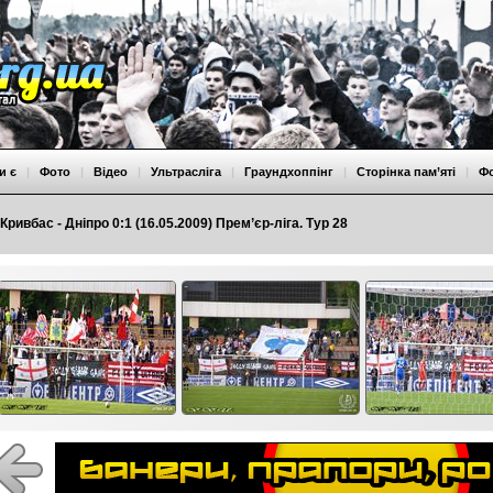
и є
|
Фото
|
Відео
|
Ультрасліга
|
Граундхоппінг
|
Сторінка пам’яті
|
Ф
Кривбас - Дніпро 0:1 (16.05.2009) Прем’єр-ліга. Тур 28