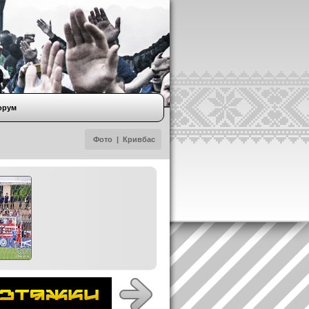
орум
Фото
|
Кривбас