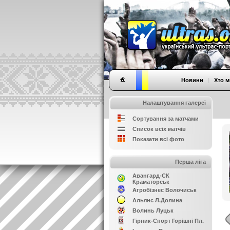
Новини
|
Хто м
Налаштування галереї
Сортування за матчами
Список всіх матчів
Показати всі фото
Перша ліга
Авангард-СК
Краматорськ
Агробізнес Волочиськ
Альянс Л.Долина
Волинь Луцьк
Гірник-Спорт Горішні Пл.