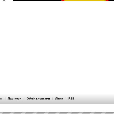
ни
|
Партнери
|
Обмін кнопками
|
Лінки
|
RSS