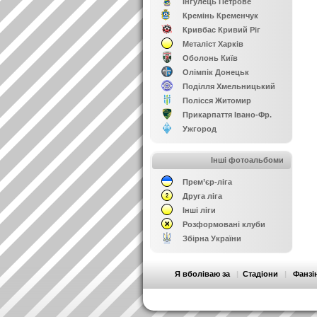
Інгулець Петрове
Кремінь Кременчук
Кривбас Кривий Ріг
Металіст Харків
Оболонь Київ
Олімпік Донецьк
Поділля Хмельницький
Полісся Житомир
Прикарпаття Івано-Фр.
Ужгород
Інші фотоальбоми
Прем’єр-ліга
Друга ліга
Інші ліги
Розформовані клуби
Збірна України
Я вболіваю за
|
Стадіони
|
Фанзі