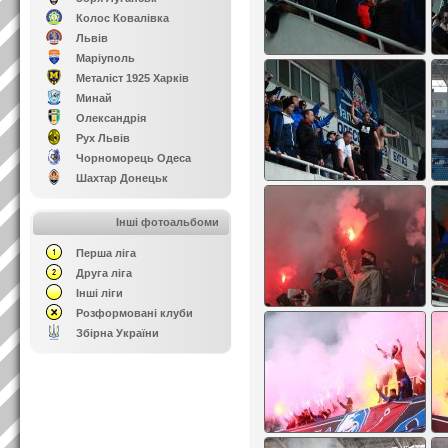
Колос Ковалівка
Львів
Маріуполь
Металіст 1925 Харків
Минай
Олександрія
Рух Львів
Чорноморець Одеса
Шахтар Донецьк
Інші фотоальбоми
Перша ліга
Друга ліга
Інші ліги
Розформовані клуби
Збірна України