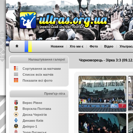
Новини
|
Хто ми є
|
Фото
|
Відео
|
Ультрас
Налаштування галереї
Чорноморець - Зірка 3:3 (09.12
Сортування за матчами
Список всіх матчів
Показати всі фото
Прем’єр-ліга
Верес Рівне
Ворскла Полтава
Десна Чернігів
Динамо Київ
Дніпро-1
Зоря Луганськ