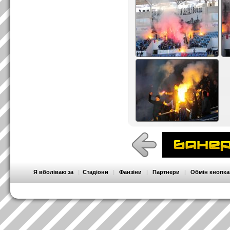
Я вболіваю за
|
Стадіони
|
Фанзіни
|
Партнери
|
Обмін кнопк