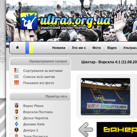
Новини
|
Хто ми є
|
Фото
|
Відео
|
Ультрас
Налаштування галереї
Шахтар - Ворскла 4:1 (11.08.20
Сортування за матчами
Список всіх матчів
Показати всі фото
Прем’єр-ліга
Верес Рівне
Ворскла Полтава
Десна Чернігів
Динамо Київ
Дніпро-1
Зоря Луганськ