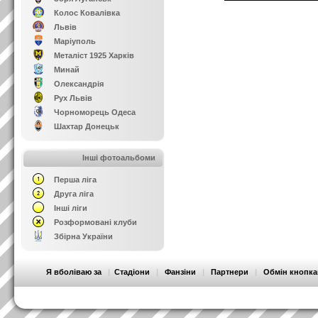
Колос Ковалівка
Львів
Маріуполь
Металіст 1925 Харків
Минай
Олександрія
Рух Львів
Чорноморець Одеса
Шахтар Донецьк
Інші фотоальбоми
Перша ліга
Друга ліга
Інші ліги
Розформовані клуби
Збірна України
Я вболіваю за
|
Стадіони
|
Фанзіни
|
Партнери
|
Обмін кнопк