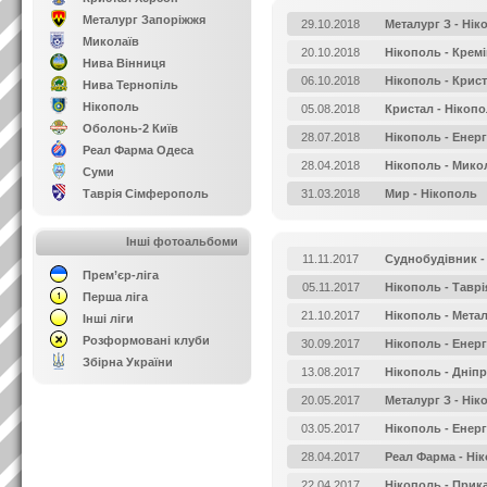
Металург Запоріжжя
29.10.2018
Металург З - Нік
Миколаїв
20.10.2018
Нікополь - Крем
Нива Вінниця
06.10.2018
Нікополь - Крис
Нива Тернопіль
Нікополь
05.08.2018
Кристал - Нікоп
Оболонь-2 Київ
28.07.2018
Нікополь - Енерг
Реал Фарма Одеса
28.04.2018
Нікополь - Мико
Суми
Таврія Сімферополь
31.03.2018
Мир - Нікополь
Інші фотоальбоми
11.11.2017
Суднобудівник -
Прем’єр-ліга
05.11.2017
Нікополь - Таврі
Перша ліга
21.10.2017
Нікополь - Метал
Інші ліги
Розформовані клуби
30.09.2017
Нікополь - Енерг
Збірна України
13.08.2017
Нікополь - Дніпр
20.05.2017
Металург З - Нік
03.05.2017
Нікополь - Енерг
28.04.2017
Реал Фарма - Ні
22.04.2017
Нікополь - Прик