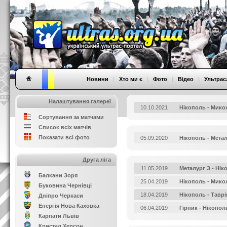
Новини
|
Хто ми є
|
Фото
|
Відео
|
Ультрас
Налаштування галереї
10.10.2021
Нікополь - Мико
Сортування за матчами
Список всіх матчів
Показати всі фото
05.09.2020
Нікополь - Метал
Друга ліга
11.05.2019
Металург З - Нік
Балкани Зоря
25.04.2019
Нікополь - Мико
Буковина Чернівці
18.04.2019
Нікополь - Таврі
Дніпро Черкаси
Енергія Нова Каховка
06.04.2019
Гірник - Нікопол
Карпати Львів
Кристал Херсон