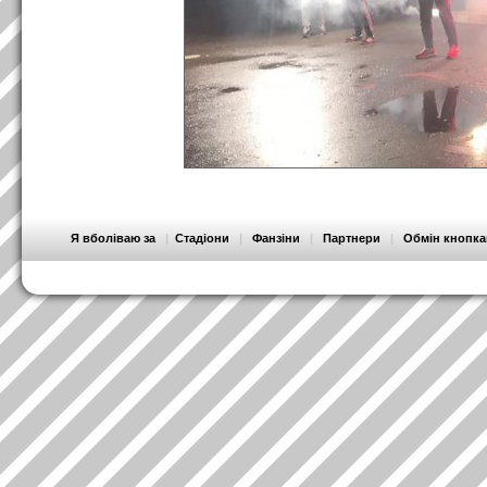
Я вболіваю за
|
Стадіони
|
Фанзіни
|
Партнери
|
Обмін кнопк