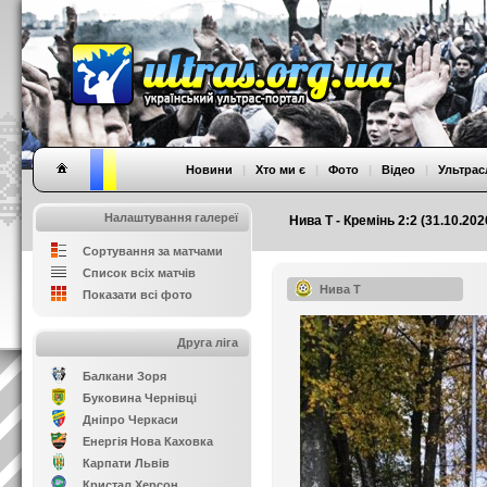
Новини
|
Хто ми є
|
Фото
|
Відео
|
Ультрас
Налаштування галереї
Нива Т - Кремінь 2:2 (31.10.202
Сортування за матчами
Список всіх матчів
Нива Т
Показати всі фото
Друга ліга
Балкани Зоря
Буковина Чернівці
Дніпро Черкаси
Енергія Нова Каховка
Карпати Львів
Кристал Херсон