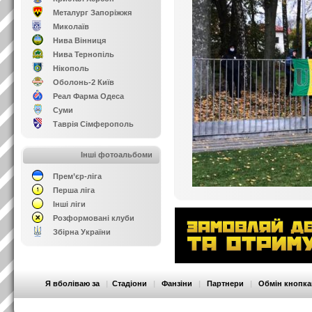
Металург Запоріжжя
Миколаїв
Нива Вінниця
Нива Тернопіль
Нікополь
Оболонь-2 Київ
Реал Фарма Одеса
Суми
Таврія Сімферополь
Інші фотоальбоми
Прем’єр-ліга
Перша ліга
Інші ліги
Розформовані клуби
Збірна України
Я вболіваю за
|
Стадіони
|
Фанзіни
|
Партнери
|
Обмін кнопк