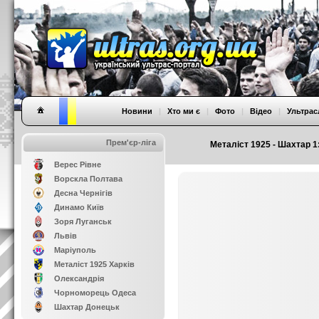
Новини
|
Хто ми є
|
Фото
|
Відео
|
Ультрас
Прем'єр-ліга
Металіст 1925 - Шахтар 1:
Верес Рівне
Ворскла Полтава
Десна Чернігів
Динамо Київ
Зоря Луганськ
Львів
Маріуполь
Металіст 1925 Харків
Олександрія
Чорноморець Одеса
Шахтар Донецьк