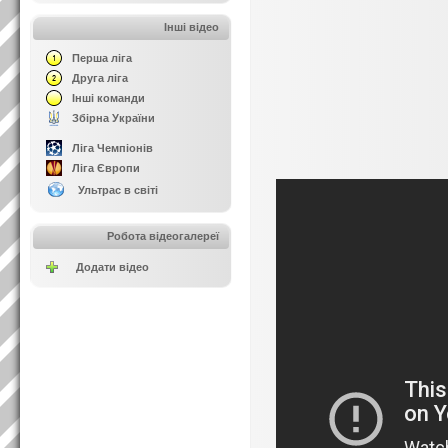
Інші відео
Перша ліга
Друга ліга
Інші команди
Збірна України
Ліга Чемпіонів
Ліга Європи
Ультрас в світі
Робота відеогалереї
Додати відео