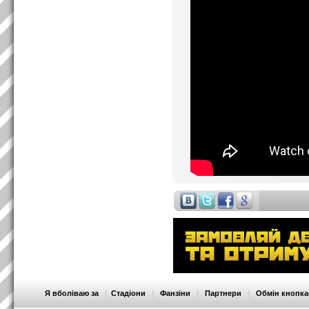
Я вболіваю за
|
Стадіони
|
Фанзіни
|
Партнери
|
Обмін кнопк