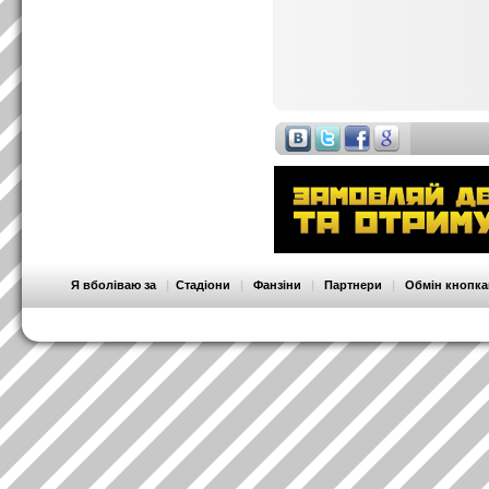
Я вболіваю за
|
Стадіони
|
Фанзіни
|
Партнери
|
Обмін кнопк