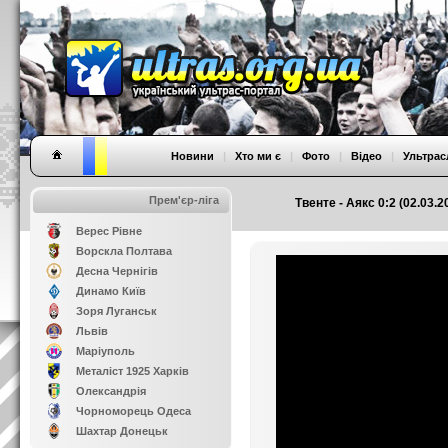
Новини
|
Хто ми є
|
Фото
|
Відео
|
Ультрас
Прем'єр-ліга
Твенте - Аякс 0:2 (02.03.
Верес Рівне
Ворскла Полтава
Десна Чернігів
Динамо Київ
Зоря Луганськ
Львів
Маріуполь
Металіст 1925 Харків
Олександрія
Чорноморець Одеса
Шахтар Донецьк