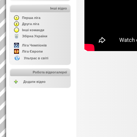
Інші відео
Перша ліга
Друга ліга
Інші команди
Збірна України
Ліга Чемпіонів
Ліга Європи
Ультрас в світі
Робота відеогалереї
Додати відео