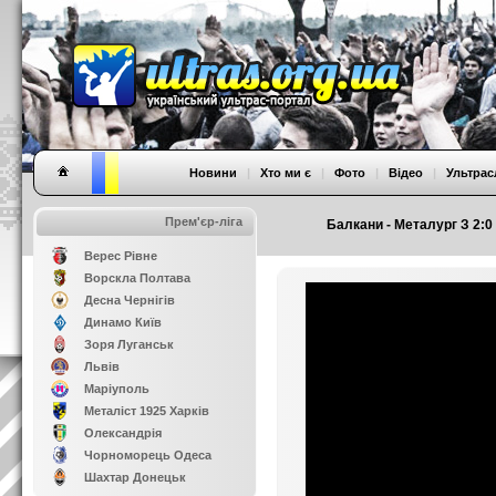
Новини
|
Хто ми є
|
Фото
|
Відео
|
Ультрас
Прем'єр-ліга
Балкани - Металург З 2:0 
Верес Рівне
Ворскла Полтава
Десна Чернігів
Динамо Київ
Зоря Луганськ
Львів
Маріуполь
Металіст 1925 Харків
Олександрія
Чорноморець Одеса
Шахтар Донецьк