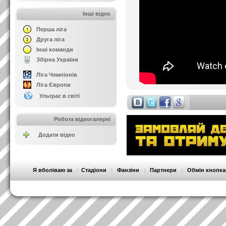
Інші відео
Перша ліга
Друга ліга
Інші команди
Збірна України
Ліга Чемпіонів
Ліга Європи
Ультрас в світі
Робота відеогалереї
Додати відео
Я вболіваю за
|
Стадіони
|
Фанзіни
|
Партнери
|
Обмін кнопк