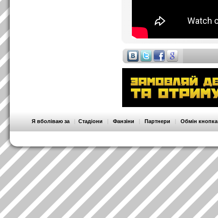
Я вболіваю за
|
Стадіони
|
Фанзіни
|
Партнери
|
Обмін кнопк