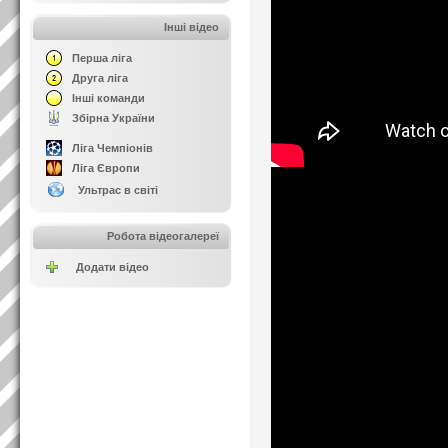
Інші відео
Перша ліга
Друга ліга
Інші команди
Збірна України
Ліга Чемпіонів
Ліга Європи
Ультрас в світі
Робота відеогалереї
Додати відео