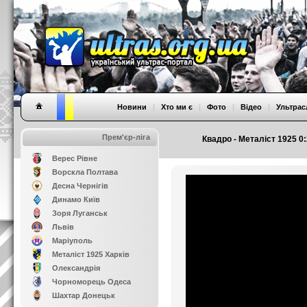
Новини
|
Хто ми є
|
Фото
|
Відео
|
Ультрас
Прем'єр-ліга
Квадро - Металіст 1925 0
Верес Рівне
Ворскла Полтава
Десна Чернігів
Динамо Київ
Зоря Луганськ
Львів
Маріуполь
Металіст 1925 Харків
Олександрія
Чорноморець Одеса
Шахтар Донецьк