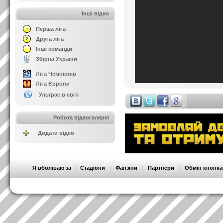
Інші відео
Перша ліга
Друга ліга
Інші команди
Збірна України
Ліга Чемпіонів
Ліга Європи
Ультрас в світі
Робота відеогалереї
Додати відео
Я вболіваю за
|
Стадіони
|
Фанзіни
|
Партнери
|
Обмін кнопк