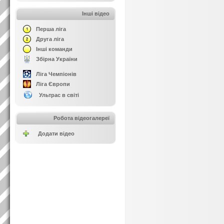
Інші відео
Перша ліга
Друга ліга
Інші команди
Збірна України
Ліга Чемпіонів
Ліга Європи
Ультрас в світі
Робота відеогалереї
Додати відео