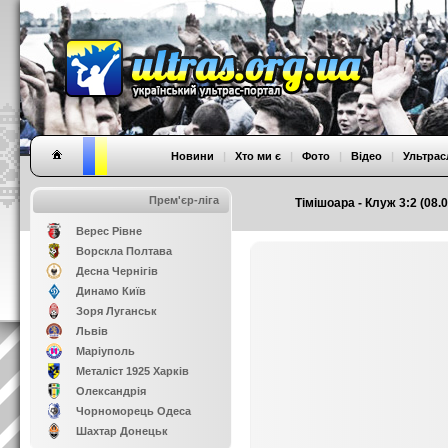
Новини
|
Хто ми є
|
Фото
|
Відео
|
Ультрас
Прем'єр-ліга
Тімішоара - Клуж 3:2 (08.
Верес Рівне
Ворскла Полтава
Десна Чернігів
Динамо Київ
Зоря Луганськ
Львів
Маріуполь
Металіст 1925 Харків
Олександрія
Чорноморець Одеса
Шахтар Донецьк