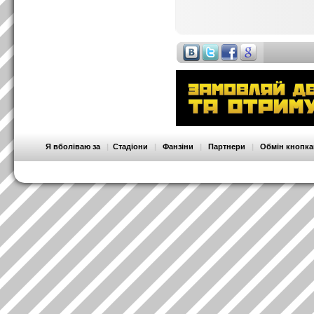
Я вболіваю за
|
Стадіони
|
Фанзіни
|
Партнери
|
Обмін кнопк