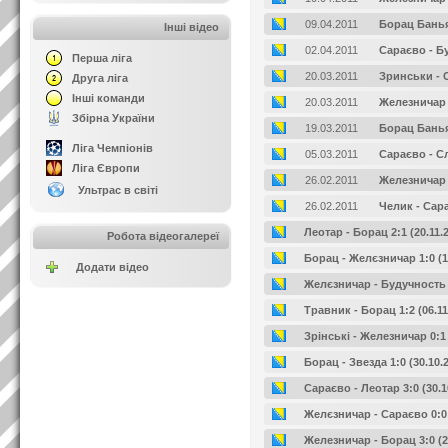
09.04.2011
Борац Банья
Інші відео
02.04.2011
Сараєво - Б
Перша ліга
20.03.2011
Зринськи - 
Друга ліга
Інші команди
20.03.2011
Железничар
Збірна України
19.03.2011
Борац Банья
Ліга Чемпіонів
05.03.2011
Сараєво - С
Ліга Європи
26.02.2011
Железничар 
Ультрас в світі
26.02.2011
Челик - Сар
Леотар - Борац 2:1 (20.11.
Робота відеогалереї
Борац - Желєзничар 1:0 (13
Додати відео
Желєзничар - Будучность 2:
Травник - Борац 1:2 (06.11
Зрінські - Железничар 0:1 
Борац - Звезда 1:0 (30.10.
Сараєво - Леотар 3:0 (30.1
Желєзничар - Сараєво 0:0 (
Железничар - Борац 3:0 (20