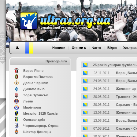
Новини
|
Хто ми є
|
Фото
|
Відео
|
Ультрас
Прем'єр-ліга
25 рокiв ультрас футбол
Верес Рівне
23.11.2011
Борац Банья
Ворскла Полтава
24.08.2011
Борац Банья
Десна Чернігів
24.08.2011
Железничар 
Динамо Київ
Зоря Луганськ
20.08.2011
Травник - Ж
Львів
20.08.2011
Сараєво - В
Маріуполь
13.08.2011
Железничар 
Металіст 1925 Харків
Олександрія
13.08.2011
Борац Банья
Чорноморець Одеса
07.08.2011
Сараєво - С
Шахтар Донецьк
10.04.2011
Железничар 