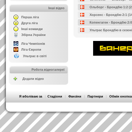
Ольборг - Брондбю 1:2 (21
Інші відео
Хорсенс - Брондбю 2:1 (14
Перша ліга
Копенгаген - Брондбю 2:0 
Друга ліга
Інші команди
Ультрас Брондбю в сезоні
Збірна України
Ліга Чемпіонів
Ліга Європи
Ультрас в світі
Робота відеогалереї
Додати відео
Я вболіваю за
|
Стадіони
|
Фанзіни
|
Партнери
|
Обмін кнопк