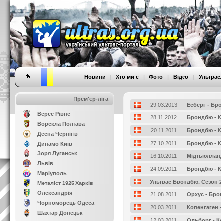
Новини
|
Хто ми є
|
Фото
|
Відео
|
Ультрас
Прем'єр-ліга
29.03.2013
Есберг - Бр
Верес Рівне
28.11.2012
Брондбю - К
Ворскла Полтава
20.11.2011
Брондбю - К
Десна Чернігів
27.10.2011
Брондбю - К
Динамо Київ
Зоря Луганськ
16.10.2011
Мідтьюллан
Львів
24.09.2011
Брондбю - К
Маріуполь
Ультрас Брондбю. Сезон 2
Металіст 1925 Харків
Олександрія
21.08.2011
Орхус - Бр
Чорноморець Одеса
20.03.2011
Копенгаген 
Шахтар Донецьк
12.03.2011
Ольборг - К