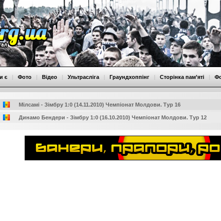
и є
|
Фото
|
Відео
|
Ультрасліга
|
Граундхоппінг
|
Сторінка пам’яті
|
Ф
Мілсамі - Зімбру 1:0 (14.11.2010) Чемпіонат Молдови. Тур 16
Динамо Бендери - Зімбру 1:0 (16.10.2010) Чемпіонат Молдови. Тур 12