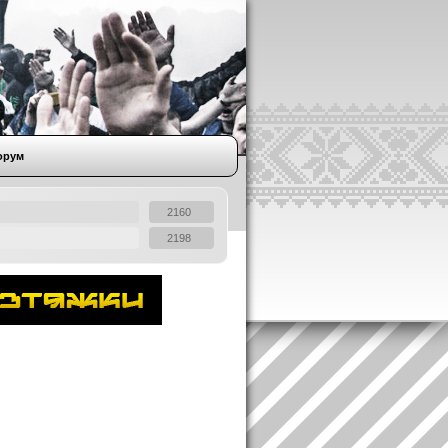
орум
2160
2198