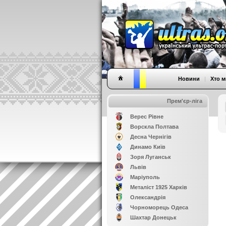
Новини
|
Хто м
Прем'єр-ліга
Верес Рівне
Ворскла Полтава
Десна Чернігів
Динамо Київ
Зоря Луганськ
Львів
Маріуполь
Металіст 1925 Харків
Олександрія
Чорноморець Одеса
Шахтар Донецьк