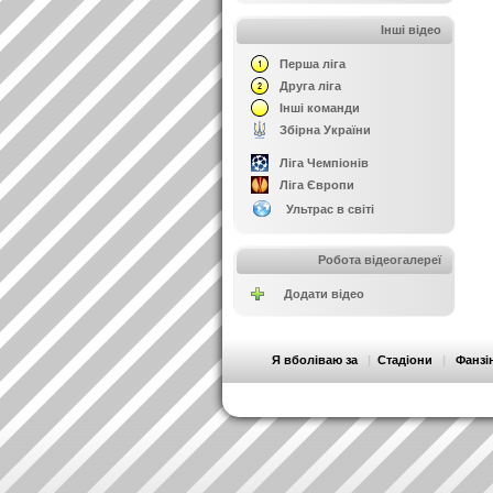
Інші відео
Перша ліга
Друга ліга
Інші команди
Збірна України
Ліга Чемпіонів
Ліга Європи
Ультрас в світі
Робота відеогалереї
Додати відео
Я вболіваю за
|
Стадіони
|
Фанзі