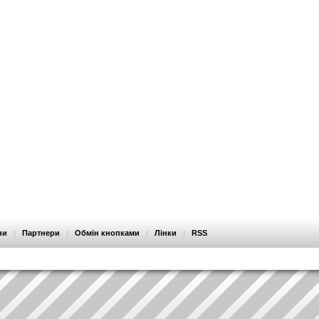
ни
|
Партнери
|
Обмін кнопками
|
Лінки
|
RSS