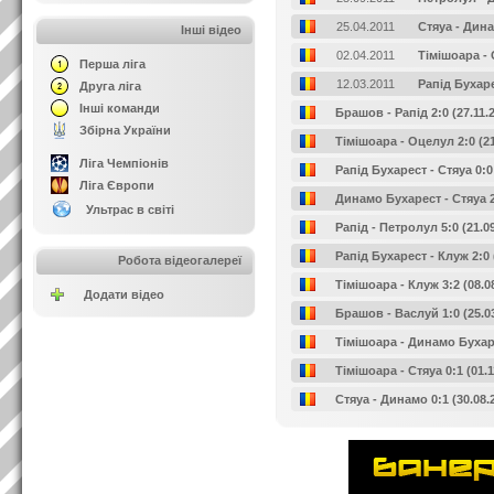
25.04.2011
Стяуа - Дин
Інші відео
02.04.2011
Тімішоара - 
Перша ліга
12.03.2011
Рапід Бухар
Друга ліга
Інші команди
Брашов - Рапід 2:0 (27.11.
Збірна України
Тімішоара - Оцелул 2:0 (21
Ліга Чемпіонів
Рапід Бухарест - Стяуа 0:0
Ліга Європи
Динамо Бухарест - Стяуа 2:
Ультрас в світі
Рапід - Петролул 5:0 (21.0
Рапід Бухарест - Клуж 2:0 
Робота відеогалереї
Тімішоара - Клуж 3:2 (08.0
Додати відео
Брашов - Васлуй 1:0 (25.03
Тімішоара - Динамо Бухаре
Тімішоара - Стяуа 0:1 (01.
Стяуа - Динамо 0:1 (30.08.