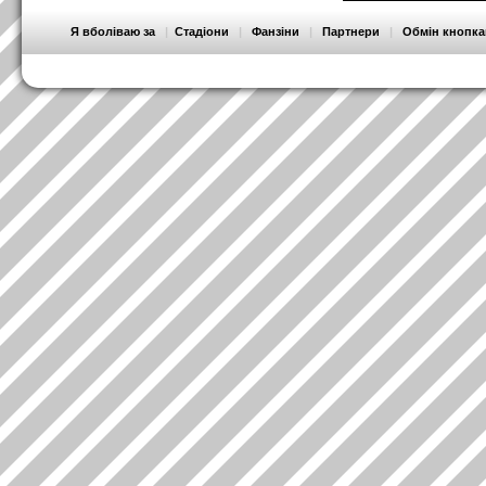
Я вболіваю за
|
Стадіони
|
Фанзіни
|
Партнери
|
Обмін кнопк