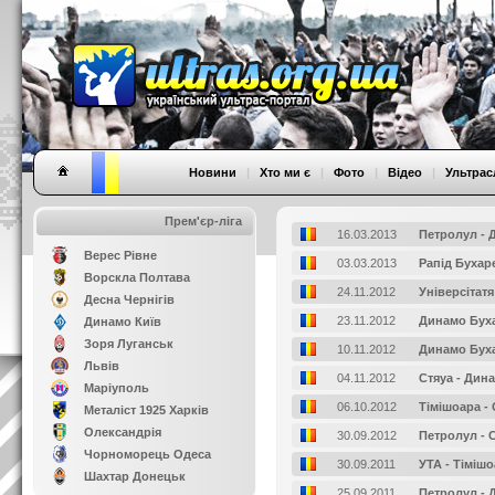
Новини
|
Хто ми є
|
Фото
|
Відео
|
Ультрас
Прем'єр-ліга
16.03.2013
Петролул - 
Верес Рівне
03.03.2013
Рапід Бухар
Ворскла Полтава
24.11.2012
Унiверсiтат
Десна Чернігів
23.11.2012
Динамо Буха
Динамо Київ
Зоря Луганськ
10.11.2012
Динамо Буха
Львів
04.11.2012
Стяуа - Дин
Маріуполь
06.10.2012
Тімішоара -
Металіст 1925 Харків
Олександрія
30.09.2012
Петролул - 
Чорноморець Одеса
30.09.2011
УТА - Тіміш
Шахтар Донецьк
25.09.2011
Петролул - 