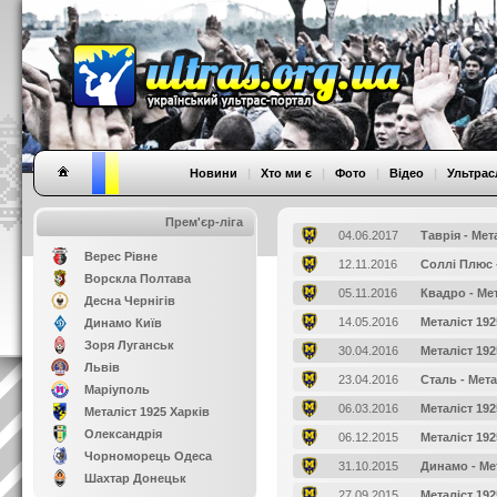
Новини
|
Хто ми є
|
Фото
|
Відео
|
Ультрас
Прем'єр-ліга
04.06.2017
Таврія - Мет
Верес Рівне
12.11.2016
Соллі Плюс -
Ворскла Полтава
05.11.2016
Квадро - Мет
Десна Чернігів
14.05.2016
Металіст 19
Динамо Київ
Зоря Луганськ
30.04.2016
Металіст 192
Львів
23.04.2016
Сталь - Мета
Маріуполь
06.03.2016
Металіст 19
Металіст 1925 Харків
Олександрія
06.12.2015
Металіст 19
Чорноморець Одеса
31.10.2015
Динамо - Ме
Шахтар Донецьк
27.09.2015
Металіст 192